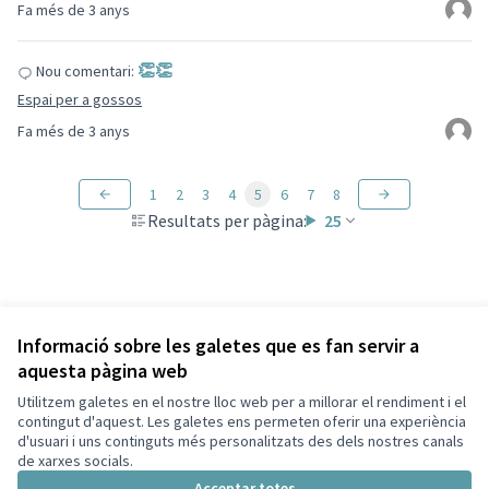
Fa més de 3 anys
👏👏
Nou comentari:
Espai per a gossos
Fa més de 3 anys
1
2
3
4
5
6
7
8
Resultats per pàgina:
25
Informació sobre les galetes que es fan servir a
aquesta pàgina web
Termes i condicions d'ús
Configuració de les galetes
Utilitzem galetes en el nostre lloc web per a millorar el rendiment i el
Capellades a X
Capellades a Facebook
contingut d'aquest. Les galetes ens permeten oferir una experiència
d'usuari i uns continguts més personalitzats des dels nostres canals
(Enllaç extern)
(Enllaç extern)
Català
de xarxes socials.
Triar la llengua
Elegir el idioma
Acceptar totes