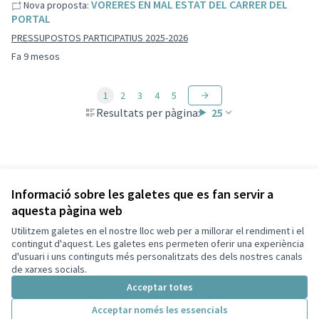
VORERES EN MAL ESTAT DEL CARRER DEL
Nova proposta:
PORTAL
PRESSUPOSTOS PARTICIPATIUS 2025-2026
Fa 9 mesos
1
2
3
4
5
Resultats per pàgina:
25
Informació sobre les galetes que es fan servir a
aquesta pàgina web
Termes i condicions d'ús
Configuració de les galetes
Utilitzem galetes en el nostre lloc web per a millorar el rendiment i el
Capellades a X
Capellades a Facebook
contingut d'aquest. Les galetes ens permeten oferir una experiència
d'usuari i uns continguts més personalitzats des dels nostres canals
(Enllaç extern)
(Enllaç extern)
Català
de xarxes socials.
Triar la llengua
Elegir el idioma
Acceptar totes
Acceptar només les essencials