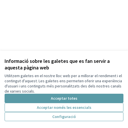
Informació sobre les galetes que es fan servir a
aquesta pàgina web
Termes i condicions d'ús
Configuració de les galetes
Utilitzem galetes en el nostre lloc web per a millorar el rendiment i el
Capellades a X
Capellades a Facebook
contingut d'aquest. Les galetes ens permeten oferir una experiència
d'usuari i uns continguts més personalitzats des dels nostres canals
(Enllaç extern)
(Enllaç extern)
Català
de xarxes socials.
Triar la llengua
Elegir el idioma
Acceptar totes
Acceptar només les essencials
Amb llicènc
(Enllaç exte
Configuració
(Enllaç extern)
Web creada amb
programari lliure
.
(Enllaç extern)