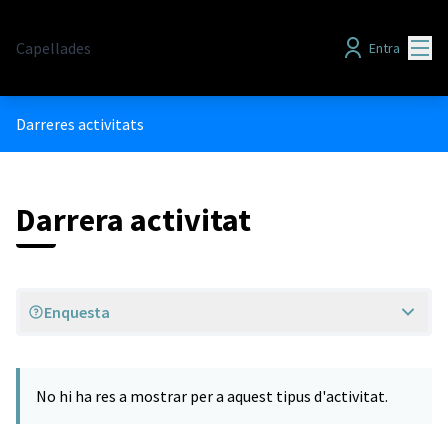
Menú
Capellades
Entra
Darreres activitats
Darrera activitat
Enquesta
No hi ha res a mostrar per a aquest tipus d'activitat.