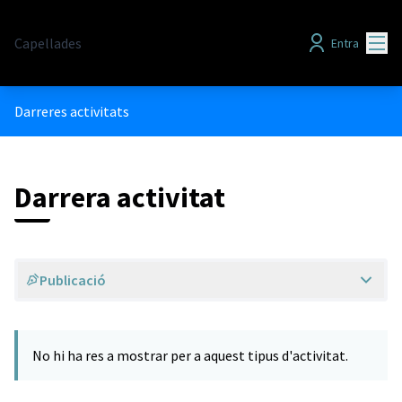
Menú
Capellades
Entra
Darreres activitats
Darrera activitat
Publicació
No hi ha res a mostrar per a aquest tipus d'activitat.