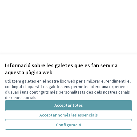
Informació sobre les galetes que es fan servir a
aquesta pàgina web
Termes i condicions d'ús
Configuració de les galetes
Utilitzem galetes en el nostre lloc web per a millorar el rendiment i el
Capellades a X
Capellades a Facebook
contingut d'aquest. Les galetes ens permeten oferir una experiència
d'usuari i uns continguts més personalitzats des dels nostres canals
(Enllaç extern)
(Enllaç extern)
Català
de xarxes socials.
Triar la llengua
Elegir el idioma
Acceptar totes
Acceptar només les essencials
Amb llicènc
(Enllaç exte
Configuració
(Enllaç extern)
Web creada amb
programari lliure
.
(Enllaç extern)