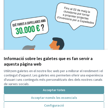
Informació sobre les galetes que es fan servir a
aquesta pàgina web
Utilitzem galetes en el nostre lloc web per a millorar el rendiment i el
contingut d'aquest. Les galetes ens permeten oferir una experiència
d'usuari i uns continguts més personalitzats des dels nostres canals
de xarxes socials.
Acceptar totes
Acceptar només les essencials
PRESSUPOSTOS PARTICIPATIUS 2026-2027
Configuració