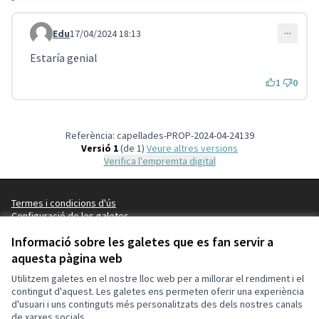
Edu
17/04/2024 18:13
Comentari 4225
Estaría genial
1
0
Referència: capellades-PROP-2024-04-24139
Versió 1
(de 1)
veure altres versions
Verifica l'empremta digital
Termes i condicions d'ús
Configuració de les galetes
Capellades a X
Capellades a Facebook
Informació sobre les galetes que es fan servir a
(Enllaç extern)
(Enllaç extern)
aquesta pàgina web
Català
Triar la llengua
Elegir el idioma
Utilitzem galetes en el nostre lloc web per a millorar el rendiment i el
contingut d'aquest. Les galetes ens permeten oferir una experiència
d'usuari i uns continguts més personalitzats des dels nostres canals
Amb llicènc
(Enllaç exte
de xarxes socials.