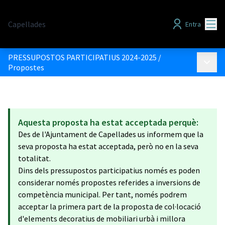
Menú
Capellades
Entra
PRESSUPOSTOS PARTICIPATIUS 2024-2025
/
Menú p
Propostes
Aquesta proposta ha estat acceptada perquè:
Des de l'Ajuntament de Capellades us informem que la
seva proposta ha estat acceptada, però no en la seva
totalitat.
Dins dels pressupostos participatius només es poden
considerar només propostes referides a inversions de
competència municipal. Per tant, només podrem
acceptar la primera part de la proposta de col·locació
d'elements decoratius de mobiliari urbà i millora