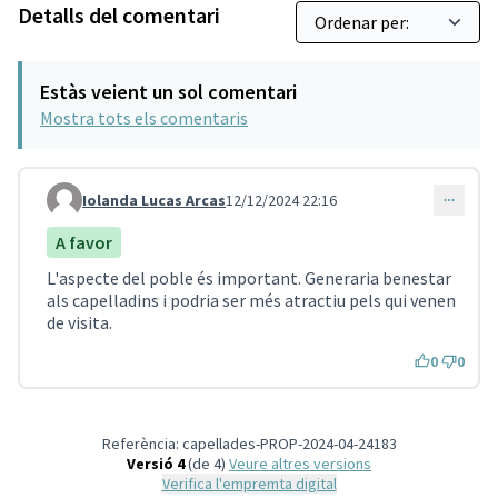
Detalls del comentari
Estàs veient un sol comentari
Mostra tots els comentaris
Iolanda Lucas Arcas
12/12/2024 22:16
Comentari 4750
A favor
L'aspecte del poble és important. Generaria benestar
als capelladins i podria ser més atractiu pels qui venen
de visita.
0
0
Referència: capellades-PROP-2024-04-24183
Versió 4
(de 4)
veure altres versions
Verifica l'empremta digital