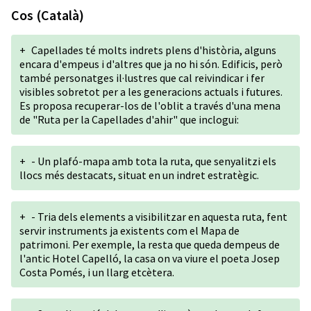
Cos (Català)
+
Capellades té molts indrets plens d'història, alguns
encara d'empeus i d'altres que ja no hi són. Edificis, però
també personatges il·lustres que cal reivindicar i fer
visibles sobretot per a les generacions actuals i futures.
Es proposa recuperar-los de l'oblit a través d'una mena
de "Ruta per la Capellades d'ahir" que inclogui:
+
- Un plafó-mapa amb tota la ruta, que senyalitzi els
llocs més destacats, situat en un indret estratègic.
+
- Tria dels elements a visibilitzar en aquesta ruta, fent
servir instruments ja existents com el Mapa de
patrimoni. Per exemple, la resta que queda dempeus de
l'antic Hotel Capelló, la casa on va viure el poeta Josep
Costa Pomés, i un llarg etcètera.