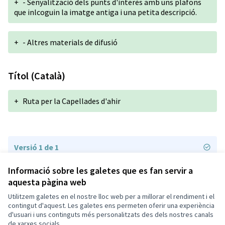
+
- Senyalització dels punts d'interès amb uns plafons
que inlcoguin la imatge antiga i una petita descripció.
+
- Altres materials de difusió
Títol (Català)
+
Ruta per la Capellades d'ahir
Versió 1 de 1
Informació sobre les galetes que es fan servir a
aquesta pàgina web
Termes i condicions d'ús
Configuració de les galetes
Utilitzem galetes en el nostre lloc web per a millorar el rendiment i el
Capellades a X
Capellades a Facebook
contingut d'aquest. Les galetes ens permeten oferir una experiència
d'usuari i uns continguts més personalitzats des dels nostres canals
(Enllaç extern)
(Enllaç extern)
Català
de xarxes socials.
Triar la llengua
Elegir el idioma