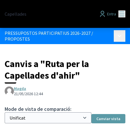
Menú
Capellades
Entra
PRESSUPOSTOS PARTICIPATIUS 2026-2027
/
Menú p
PROPOSTES
Canvis a "Ruta per la
Capellades d'ahir"
Magda
21/05/2026 12:44
Mode de vista de comparació:
Canviar vista