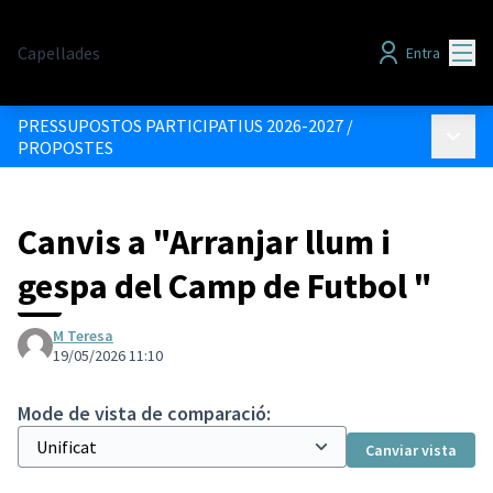
Menú
Capellades
Entra
PRESSUPOSTOS PARTICIPATIUS 2026-2027
/
Menú p
PROPOSTES
Canvis a "Arranjar llum i
gespa del Camp de Futbol "
M Teresa
19/05/2026 11:10
Mode de vista de comparació:
Canviar vista