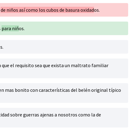
s
de niños así como los cubos de basura oxidad
os.
s
para niñ
os.
s.
 que el requisito sea que exista un maltrato familiar
en mas bonito con características del belén original típico
icidad sobre guerras ajenas a nosotros como la de