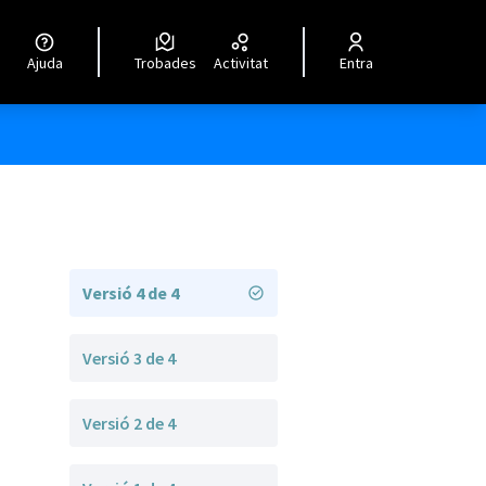
Ajuda
Trobades
Activitat
Entra
Versió 4 de 4
Versió 3 de 4
Versió 2 de 4