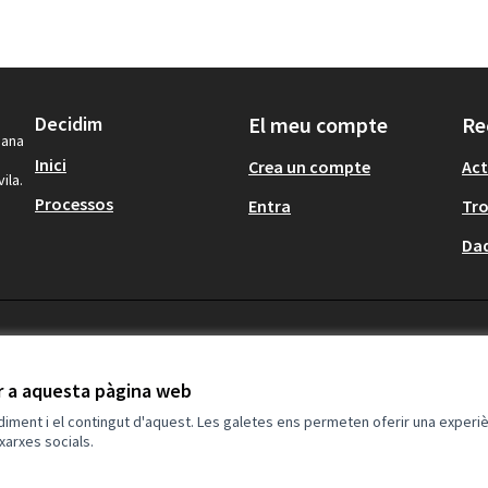
Decidim
El meu compte
Re
dana
Inici
Crea un compte
Act
ila.
Processos
Entra
Tr
Dad
ir a aquesta pàgina web
ndiment i el contingut d'aquest. Les galetes ens permeten oferir una experièn
xarxes socials.