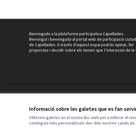
Benvinguda a la plataforma participativa Capellades.
Benvingut i benvinguda al portal web de participació ciuta
de Capellades. A través d’aquest espai podràs opinar, fer
propostes i decidir sobre els temes que t’interessin de la v
Termes i condicions d'ús
Configuració de les galetes
Informació sobre les galetes que es fan serv
Utilitzem galetes en el nostre lloc web per a millorar el re
continguts més personalitzats des dels nostres canals de 
(Enllaç extern)
Web creada amb
programari lliure
.
(Enllaç extern)