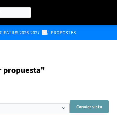
Menú d'usuari
IPATIUS 2026-2027
/
PROPOSTES
r propuesta"
Canviar vista