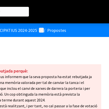
Menú d'usuari
IPATIUS 2024-2025
/
Propostes
butjada perquè:
 us informem que la seva proposta ha estat rebutjada ja
na memòria valorada per tal de canviar la tanca i el
ue inclou el canvi de xarxes de darrera la porteria i per
ció. Un cop obtinguda la memòria està prevista la
 a terme durant aquest 2024.
està realitzant, i per tant, no cal passar a la fase de votació