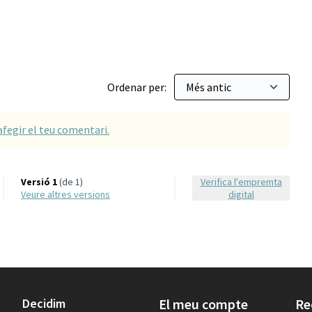
Ordenar per:
afegir el teu comentari.
Versió 1
(de 1)
Verifica l'empremta
veure altres versions
digital
Decidim
El meu compte
Re