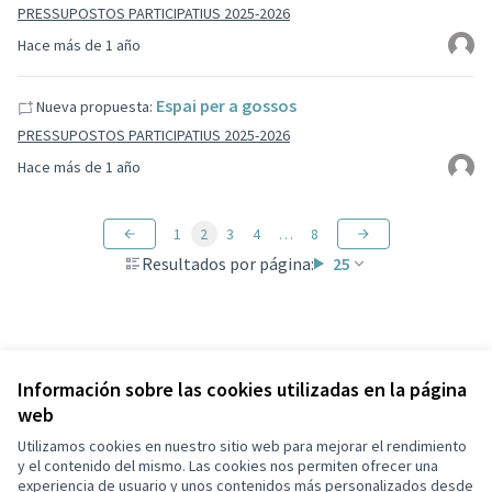
PRESSUPOSTOS PARTICIPATIUS 2025-2026
Hace más de 1 año
Espai per a gossos
Nueva propuesta:
PRESSUPOSTOS PARTICIPATIUS 2025-2026
Hace más de 1 año
1
2
3
4
…
8
Resultados por página:
25
Información sobre las cookies utilizadas en la página
web
Términos y condiciones de uso
Configuración de cookies
Utilizamos cookies en nuestro sitio web para mejorar el rendimiento
Capellades en X
Capellades en Facebook
y el contenido del mismo. Las cookies nos permiten ofrecer una
experiencia de usuario y unos contenidos más personalizados desde
(Enlace externo)
(Enlace externo)