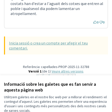
costats han d'estar a l'aguait dels cotxes que entren al
poble i qualsevol dia podem lamentar un
atropellament.
0
0
Inicia sessió o crea un compte per afegir el teu
comentari.
Referència: capellades-PROP-2025-11-32788
Versió 1
(de 1)
veure altres versions
Verifica l'empremta digital
Informació sobre les galetes que es fan servir a
aquesta pàgina web
Termes i condicions d'ús
Configuració de les galetes
Utilitzem galetes en el nostre lloc web per a millorar el rendiment i el
Capellades a X
Capellades a Facebook
contingut d'aquest. Les galetes ens permeten oferir una experiència
d'usuari i uns continguts més personalitzats des dels nostres canals
(Enllaç extern)
(Enllaç extern)
Català
de xarxes socials.
Triar la llengua
Elegir el idioma