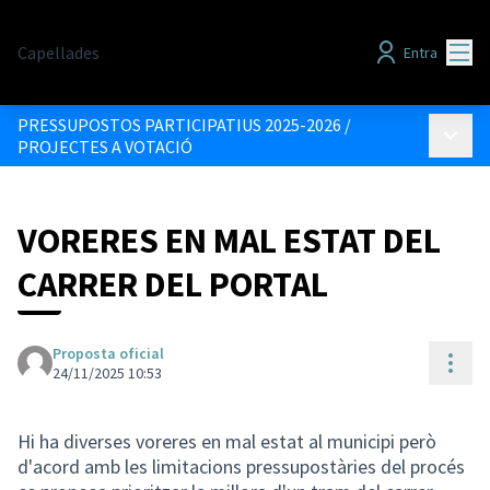
Menú
Capellades
Entra
PRESSUPOSTOS PARTICIPATIUS 2025-2026
/
Menú p
PROJECTES A VOTACIÓ
VORERES EN MAL ESTAT DEL
CARRER DEL PORTAL
Proposta oficial
Cont
24/11/2025 10:53
Hi ha diverses voreres en mal estat al municipi però
d'acord amb les limitacions pressupostàries del procés