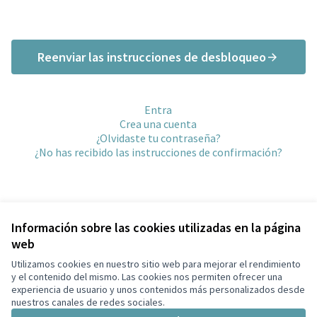
Reenviar las instrucciones de desbloqueo
Entra
Crea una cuenta
¿Olvidaste tu contraseña?
¿No has recibido las instrucciones de confirmación?
Información sobre las cookies utilizadas en la página
web
Términos y condiciones de uso
Configuración de cookies
Utilizamos cookies en nuestro sitio web para mejorar el rendimiento
Capellades en X
Capellades en Facebook
y el contenido del mismo. Las cookies nos permiten ofrecer una
experiencia de usuario y unos contenidos más personalizados desde
(Enlace externo)
(Enlace externo)
Castellano
nuestros canales de redes sociales.
Triar la llengua
Elegir el idioma