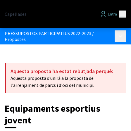
Menú
Capellades
Entra
PRESSUPOSTOS PARTICIPATIUS 2022-2023
/
Menú p
Propostes
Aquesta proposta ha estat rebutjada perquè:
Aquesta proposta s'unirà a la proposta de
l'arrenjament de parcs i d'oci del municipi.
Equipaments esportius
jovent