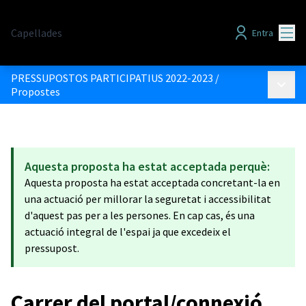
Menú
Capellades
Entra
PRESSUPOSTOS PARTICIPATIUS 2022-2023
/
Menú p
Propostes
Aquesta proposta ha estat acceptada perquè:
Aquesta proposta ha estat acceptada concretant-la en
una actuació per millorar la seguretat i accessibilitat
d'aquest pas per a les persones. En cap cas, és una
actuació integral de l'espai ja que excedeix el
pressupost.
Carrer del portal/connexió