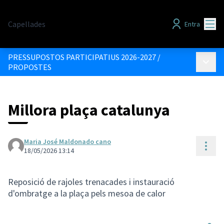
Menú
Capellades
Entra
PRESSUPOSTOS PARTICIPATIUS 2026-2027
/
Menú p
PROPOSTES
Millora plaça catalunya
Maria José Maldonado cano
Cont
18/05/2026 13:14
Reposició de rajoles trenacades i instauració
d'ombratge a la plaça pels mesoa de calor