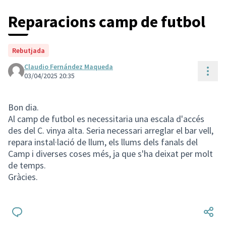
Reparacions camp de futbol
Rebutjada
Claudio Fernández Maqueda
Cont
03/04/2025 20:35
Bon dia.
Al camp de futbol es necessitaria una escala d'accés
des del C. vinya alta. Seria necessari arreglar el bar vell,
repara instal·lació de llum, els llums dels fanals del
Camp i diverses coses més, ja que s'ha deixat per molt
de temps.
Gràcies.