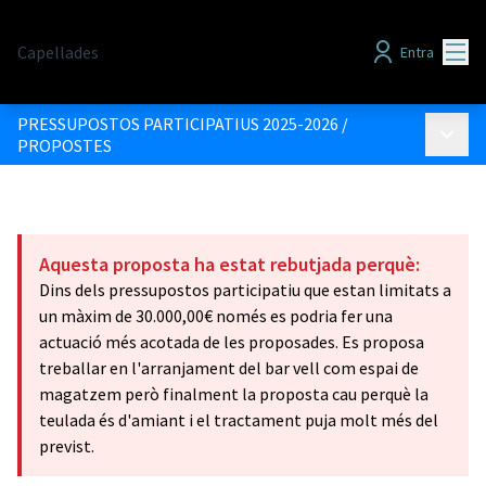
Menú
Capellades
Entra
PRESSUPOSTOS PARTICIPATIUS 2025-2026
/
Menú p
PROPOSTES
Aquesta proposta ha estat rebutjada perquè:
Dins dels pressupostos participatiu que estan limitats a
un màxim de 30.000,00€ només es podria fer una
actuació més acotada de les proposades. Es proposa
treballar en l'arranjament del bar vell com espai de
magatzem però finalment la proposta cau perquè la
teulada és d'amiant i el tractament puja molt més del
previst.