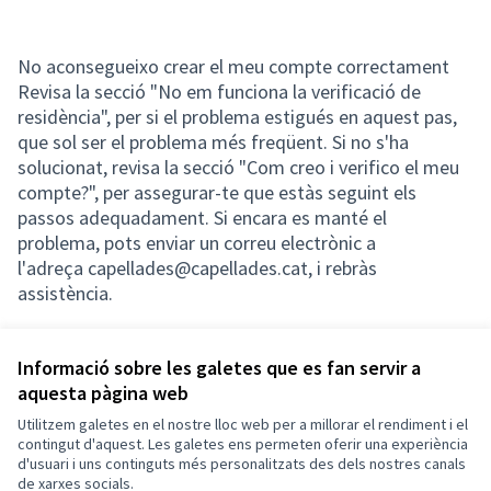
No aconsegueixo crear el meu compte correctament
Revisa la secció "No em funciona la verificació de
residència", per si el problema estigués en aquest pas,
que sol ser el problema més freqüent. Si no s'ha
solucionat, revisa la secció "Com creo i verifico el meu
compte?", per assegurar-te que estàs seguint els
passos adequadament. Si encara es manté el
problema, pots enviar un correu electrònic a
l'adreça capellades@capellades.cat, i rebràs
assistència.
Informació sobre les galetes que es fan servir a
aquesta pàgina web
Termes i condicions d'ús
Configuració de les galetes
Utilitzem galetes en el nostre lloc web per a millorar el rendiment i el
Capellades a X
Capellades a Facebook
contingut d'aquest. Les galetes ens permeten oferir una experiència
d'usuari i uns continguts més personalitzats des dels nostres canals
(Enllaç extern)
(Enllaç extern)
Català
de xarxes socials.
Triar la llengua
Elegir el idioma