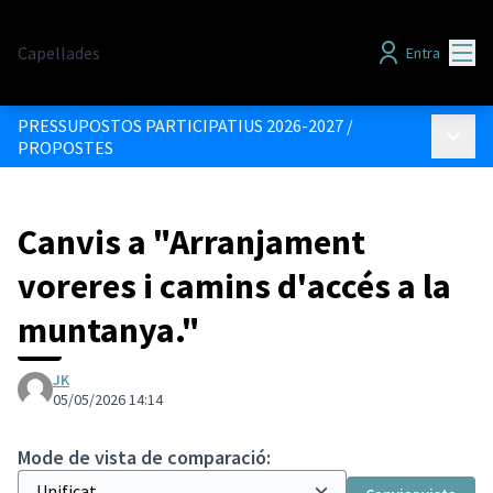
Menú
Capellades
Entra
PRESSUPOSTOS PARTICIPATIUS 2026-2027
/
Menú p
PROPOSTES
Canvis a "Arranjament
voreres i camins d'accés a la
muntanya."
JK
05/05/2026 14:14
Mode de vista de comparació: