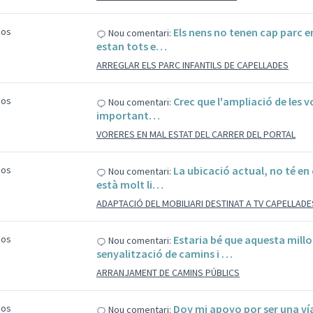
sos
Els nens no tenen cap parc en
Nou comentari:
estan tots e…
ARREGLAR ELS PARC INFANTILS DE CAPELLADES
sos
Crec que l'ampliació de les v
Nou comentari:
important…
VORERES EN MAL ESTAT DEL CARRER DEL PORTAL
sos
La ubicació actual, no té en
Nou comentari:
està molt li…
ADAPTACIÓ DEL MOBILIARI DESTINAT A TV CAPELLADE
sos
Estaria bé que aquesta mill
Nou comentari:
senyalització de camins i …
ARRANJAMENT DE CAMINS PÚBLICS
sos
Doy mi apoyo por ser una v
Nou comentari: