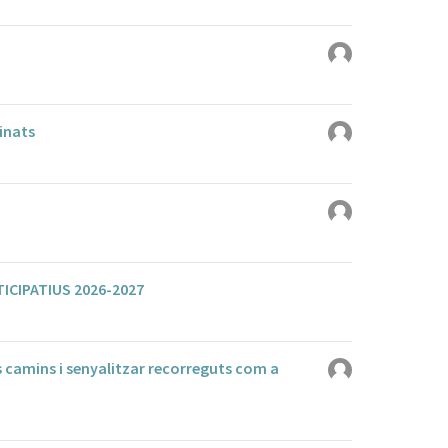
dinats
CIPATIUS 2026-2027
ls camins i senyalitzar recorreguts com a