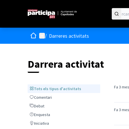
Inici
Menú principal
/
Darreres activitats
Darrera activitat
Fa 3 me
Tots els tipus d'activitats
Tots els tipus d'activitats
Comentari
Comentari
Debat
Debat
Fa 3 me
Enquesta
Enquesta
Iniciativa
Iniciativa