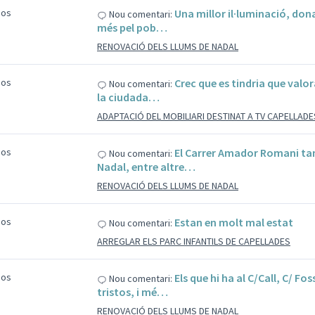
sos
Una millor il·luminació, dona
Nou comentari:
més pel pob…
RENOVACIÓ DELS LLUMS DE NADAL
sos
Crec que es tindria que valor
Nou comentari:
la ciudada…
ADAPTACIÓ DEL MOBILIARI DESTINAT A TV CAPELLADE
sos
El Carrer Amador Romani tam
Nou comentari:
Nadal, entre altre…
RENOVACIÓ DELS LLUMS DE NADAL
sos
Estan en molt mal estat
Nou comentari:
ARREGLAR ELS PARC INFANTILS DE CAPELLADES
sos
Els que hi ha al C/Call, C/ F
Nou comentari:
tristos, i mé…
RENOVACIÓ DELS LLUMS DE NADAL