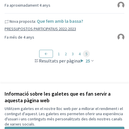
Fa aproximadament 4 anys
Que fem amb la bassa?
Nova proposta:
PRESSUPOSTOS PARTICIPATIUS 2022-2023
Fa més de 4 anys
1
2
3
4
5
Resultats per pàgina:
25
Informació sobre les galetes que es fan servir a
aquesta pàgina web
Termes i condicions d'ús
Configuració de les galetes
Utilitzem galetes en el nostre lloc web per a millorar el rendiment i el
Capellades a X
Capellades a Facebook
contingut d'aquest. Les galetes ens permeten oferir una experiència
d'usuari i uns continguts més personalitzats des dels nostres canals
(Enllaç extern)
(Enllaç extern)
Català
de xarxes socials.
Triar la llengua
Elegir el idioma