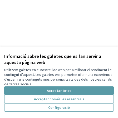
Informació sobre les galetes que es fan servir a
aquesta pàgina web
Termes i condicions d'ús
Configuració de les galetes
Utilitzem galetes en el nostre lloc web per a millorar el rendiment i el
Capellades a X
Capellades a Facebook
contingut d'aquest. Les galetes ens permeten oferir una experiència
d'usuari i uns continguts més personalitzats des dels nostres canals
(Enllaç extern)
(Enllaç extern)
Català
de xarxes socials.
Triar la llengua
Elegir el idioma
Acceptar totes
Acceptar només les essencials
Amb llicènc
(Enllaç exte
Configuració
(Enllaç extern)
Web creada amb
programari lliure
.
(Enllaç extern)