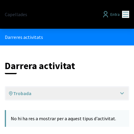
Menú
Capellades
Entra
Darreres activitats
Darrera activitat
Trobada
No hi ha res a mostrar per a aquest tipus d'activitat.