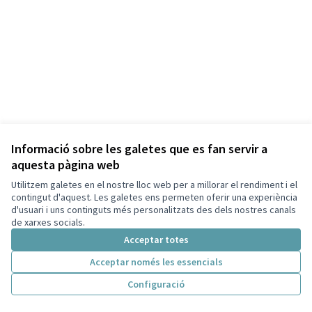
Informació sobre les galetes que es fan servir a
aquesta pàgina web
Termes i condicions d'ús
Configuració de les galetes
Utilitzem galetes en el nostre lloc web per a millorar el rendiment i el
Capellades a X
Capellades a Facebook
contingut d'aquest. Les galetes ens permeten oferir una experiència
d'usuari i uns continguts més personalitzats des dels nostres canals
(Enllaç extern)
(Enllaç extern)
Català
de xarxes socials.
Triar la llengua
Elegir el idioma
Acceptar totes
Acceptar només les essencials
Amb llicènc
(Enllaç exte
Configuració
(Enllaç extern)
Web creada amb
programari lliure
.
(Enllaç extern)