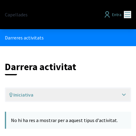
Menú
Capellades
Entra
Darreres activitats
Darrera activitat
Iniciativa
No hi ha res a mostrar per a aquest tipus d'activitat.