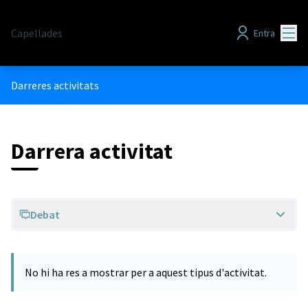
Menú
Capellades
Entra
Darreres activitats
Darrera activitat
Debat
No hi ha res a mostrar per a aquest tipus d'activitat.