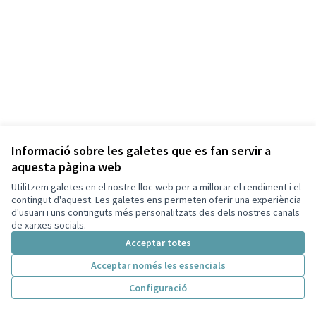
Informació sobre les galetes que es fan servir a
aquesta pàgina web
Termes i condicions d'ús
Configuració de les galetes
Utilitzem galetes en el nostre lloc web per a millorar el rendiment i el
Capellades a X
Capellades a Facebook
contingut d'aquest. Les galetes ens permeten oferir una experiència
d'usuari i uns continguts més personalitzats des dels nostres canals
(Enllaç extern)
(Enllaç extern)
Català
de xarxes socials.
Triar la llengua
Elegir el idioma
Acceptar totes
Acceptar només les essencials
Amb llicènc
(Enllaç exte
Configuració
(Enllaç extern)
Web creada amb
programari lliure
.
(Enllaç extern)