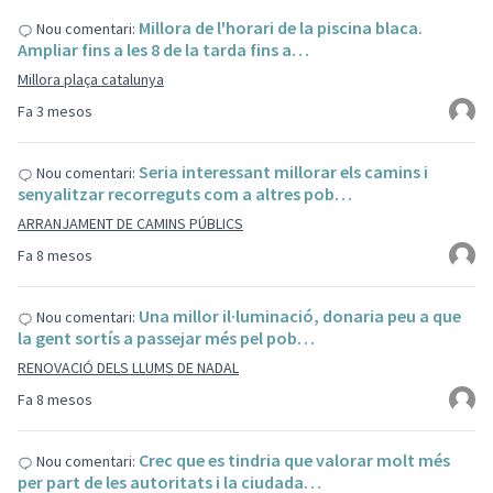
Millora de l'horari de la piscina blaca.
Nou comentari:
Ampliar fins a les 8 de la tarda fins a…
Millora plaça catalunya
Fa 3 mesos
Seria interessant millorar els camins i
Nou comentari:
senyalitzar recorreguts com a altres pob…
ARRANJAMENT DE CAMINS PÚBLICS
Fa 8 mesos
Una millor il·luminació, donaria peu a que
Nou comentari:
la gent sortís a passejar més pel pob…
RENOVACIÓ DELS LLUMS DE NADAL
Fa 8 mesos
Crec que es tindria que valorar molt més
Nou comentari:
per part de les autoritats i la ciudada…