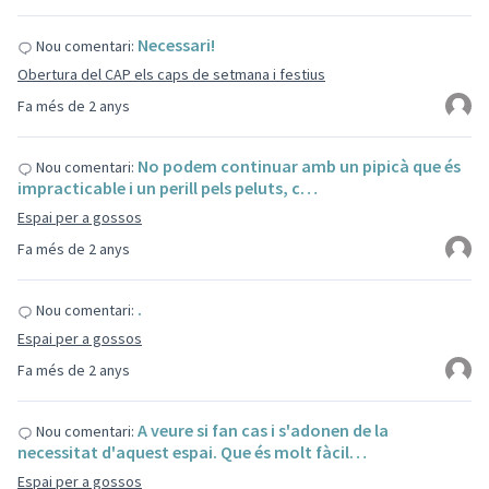
Necessari!
Nou comentari:
Obertura del CAP els caps de setmana i festius
Fa més de 2 anys
No podem continuar amb un pipicà que és
Nou comentari:
impracticable i un perill pels peluts, c…
Espai per a gossos
Fa més de 2 anys
.
Nou comentari:
Espai per a gossos
Fa més de 2 anys
A veure si fan cas i s'adonen de la
Nou comentari:
necessitat d'aquest espai. Que és molt fàcil…
Espai per a gossos