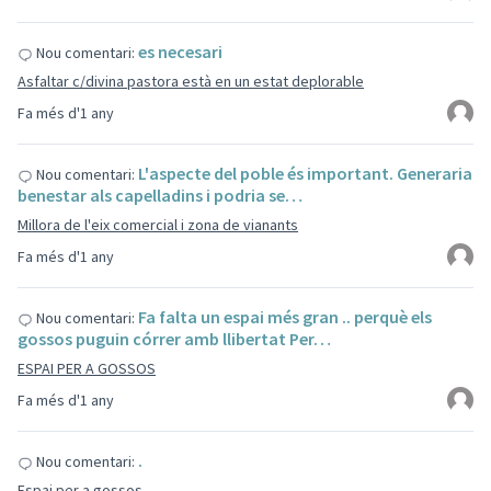
es necesari
Nou comentari:
Asfaltar c/divina pastora està en un estat deplorable
Fa més d'1 any
L'aspecte del poble és important. Generaria
Nou comentari:
benestar als capelladins i podria se…
Millora de l'eix comercial i zona de vianants
Fa més d'1 any
Fa falta un espai més gran .. perquè els
Nou comentari:
gossos puguin córrer amb llibertat Per…
ESPAI PER A GOSSOS
Fa més d'1 any
.
Nou comentari:
Espai per a gossos