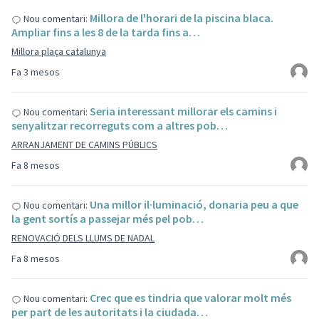
Millora de l'horari de la piscina blaca.
Nou comentari:
Ampliar fins a les 8 de la tarda fins a…
Millora plaça catalunya
Fa 3 mesos
Seria interessant millorar els camins i
Nou comentari:
senyalitzar recorreguts com a altres pob…
ARRANJAMENT DE CAMINS PÚBLICS
Fa 8 mesos
Una millor il·luminació, donaria peu a que
Nou comentari:
la gent sortís a passejar més pel pob…
RENOVACIÓ DELS LLUMS DE NADAL
Fa 8 mesos
Crec que es tindria que valorar molt més
Nou comentari:
per part de les autoritats i la ciudada…