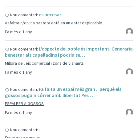
es necesari
Nou comentari:
Asfaltar c/divina pastora està en un estat deplorable
Fa més d'1 any
L'aspecte del poble és important. Generaria
Nou comentari:
benestar als capelladins i podria se…
Millora de l'eix comercial i zona de vianants
Fa més d'1 any
Fa falta un espai més gran .. perquè els
Nou comentari:
gossos puguin córrer amb llibertat Per…
ESPAI PER A GOSSOS
Fa més d'1 any
.
Nou comentari:
Espai per a gossos